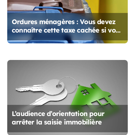
e
l
Ordures ménagères : Vous devez
’
connaître cette taxe cachée si vous
louez un logement
a
r
t
i
c
l
e
L’audience d’orientation pour
arrêter la saisie immobilière