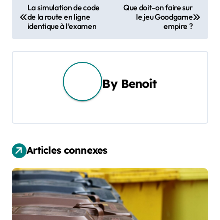
N
La simulation de code
Que doit-on faire sur
de la route en ligne
le jeu Goodgame
a
identique à l’examen
empire ?
v
i
g
By
Benoit
a
t
i
Articles connexes
o
n
d