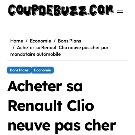
Skip
to
content
Home
Economie
Bons Plans
Acheter sa Renault Clio neuve pas cher par
mandataire automobile
Bons Plans
Economie
Acheter sa
Renault Clio
neuve pas cher