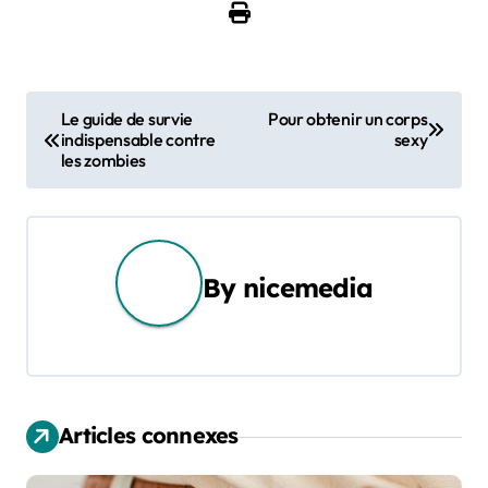
N
Le guide de survie
Pour obtenir un corps
indispensable contre
sexy
a
les zombies
v
i
g
By
nicemedia
a
t
i
Articles connexes
o