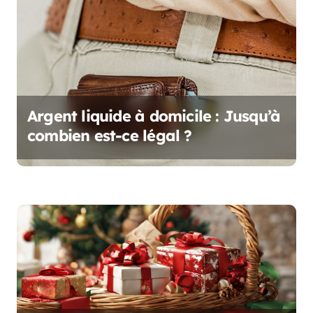
n
d
e
l
Argent liquide à domicile : Jusqu’à
’
combien est-ce légal ?
a
r
t
i
c
l