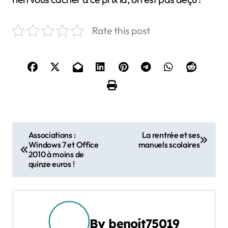
Rate this post
N
Associations :
La rentrée et ses
Windows 7 et Office
manuels scolaires
a
2010 à moins de
quinze euros !
v
i
g
By
benoit75019