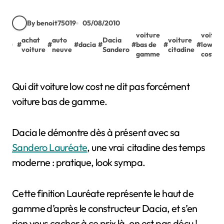
By benoit75019
05/08/2010
voiture
voitur
achat
auto
Dacia
voiture
#
#
#
dacia
#
#
bas de
#
#
low
voiture
neuve
Sandero
citadine
gamme
cost
Qui dit voiture low cost ne dit pas forcément
voiture bas de gamme.
Dacia le démontre dès à présent avec sa
Sandero Lauréate
, une vrai citadine des temps
moderne : pratique, look sympa.
Cette finition Lauréate représente le haut de
gamme d’après le constructeur Dacia, et s’en
rien vous cacher à ce prix là, on est pas déçu !