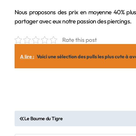
Nous proposons des prix en moyenne 40% plus b
partager avec eux notre passion des piercings.
Rate this post
A lire :
Voici une sélection des pulls les plus cute à
N
Le Baume du Tigre
a