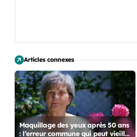
v
i
g
a
t
Articles connexes
i
o
n
d
e
Maquillage des yeux après 50 ans
l
: l’erreur commune qui peut vieillir