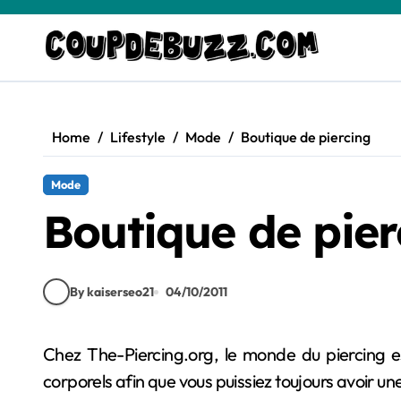
Skip
to
content
Home
Lifestyle
Mode
Boutique de piercing
Mode
Boutique de pier
By kaiserseo21
04/10/2011
Chez The-Piercing.org, le monde du piercing est notre métier. Nous nous efforçons de vous dénicher les plus belles créations en matière de bijoux
corporels afin que vous puissiez toujours avoir u