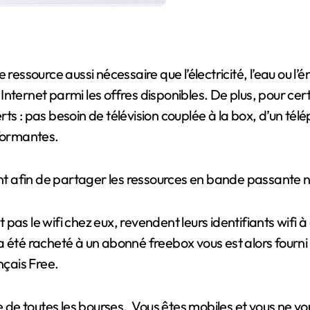
ressource aussi nécessaire que l’électricité, l’eau ou l’én
nternet parmi les offres disponibles. De plus, pour cert
s : pas besoin de télévision couplée à la box, d’un télé
rformantes.
ant afin de partager les ressources en bande passante no
ent pas le wifi chez eux, revendent leurs identifiants wi
a été racheté à un abonné freebox vous est alors fourni
nçais Free.
e de toutes les bourses. Vous êtes mobiles et vous ne vo