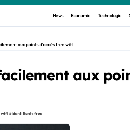
News
Economie
Technologie
lement aux points d’accès free wifi !
acilement aux poin
 wifi
#
identifiants free