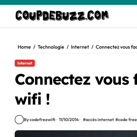
Skip
to
content
Home
Technologie
Internet
Connectez vous faci
Internet
Connectez vous f
wifi !
By codefreewifi
11/10/2014
#
accès internet
#
code free