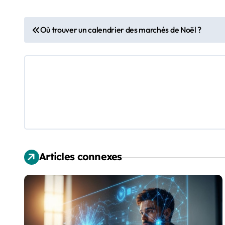
N
Où trouver un calendrier des marchés de Noël ?
a
v
i
g
a
t
Articles connexes
i
o
n