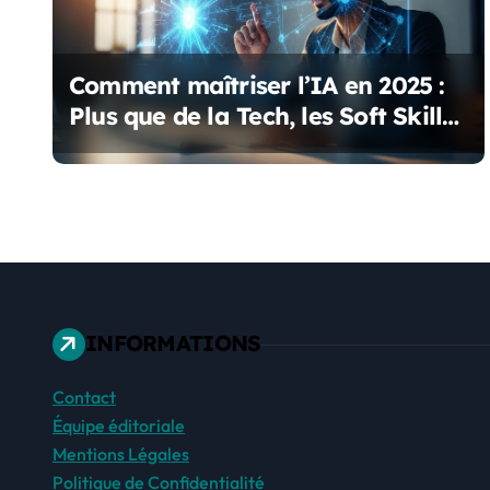
d
e
Comment maîtriser l’IA en 2025 :
l
Plus que de la Tech, les Soft Skills
’
Indispensables
a
r
t
i
INFORMATIONS
c
Contact
l
Équipe éditoriale
e
Mentions Légales
Politique de Confidentialité