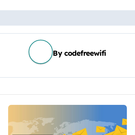
By
codefreewifi