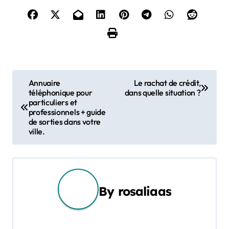
N
Annuaire
Le rachat de crédit,
téléphonique pour
dans quelle situation ?
a
particuliers et
professionnels + guide
v
de sorties dans votre
ville.
i
g
a
By
rosaliaas
t
i