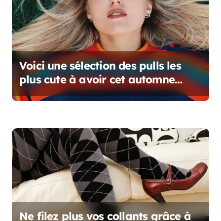
l
e
Voici une sélection des pulls les
plus cute à avoir cet automne
dans votre garde-robe
Ne filez plus vos collants grâce à