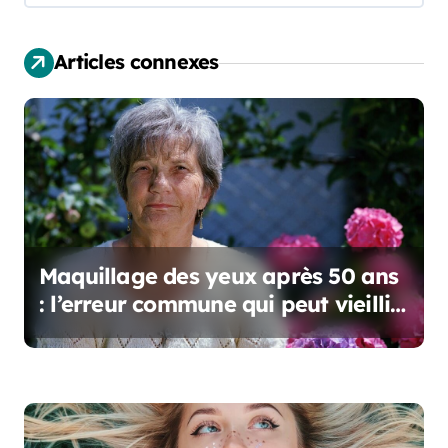
o
Articles connexes
n
d
e
l
’
a
Maquillage des yeux après 50 ans
: l’erreur commune qui peut vieillir
r
votre regard
t
i
c