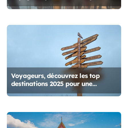
a
r
t
i
c
l
e
Voyageurs, découvrez les top
destinations 2025 pour une
aventure inoubliable