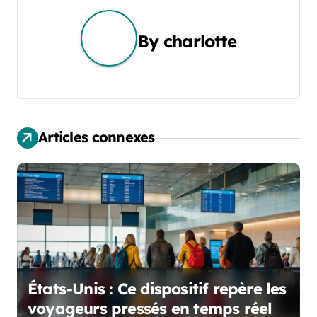
i
g
By
charlotte
a
t
i
Articles connexes
o
n
d
e
l
États-Unis : Ce dispositif repère les
’
voyageurs pressés en temps réel