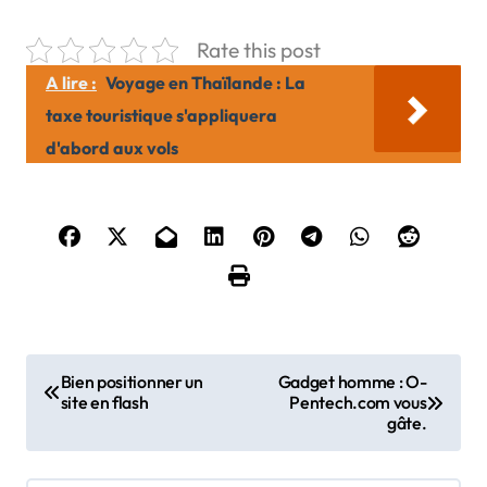
Rate this post
A lire :
Voyage en Thaïlande : La
taxe touristique s'appliquera
d'abord aux vols
N
Bien positionner un
Gadget homme : O-
site en flash
Pentech.com vous
a
gâte.
v