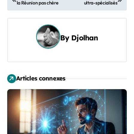
la Réunion pas chère
ultra-spécialisés
a
v
i
By
Djolhan
g
a
t
Articles connexes
i
o
n
d
e