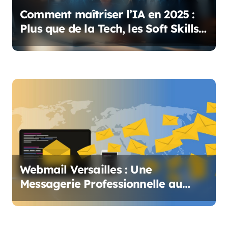
l
Comment maîtriser l’IA en 2025 :
Plus que de la Tech, les Soft Skills
’
Indispensables
a
r
t
i
c
l
Webmail Versailles : Une
e
Messagerie Professionnelle au
Service des Enseignants et du
Personnel