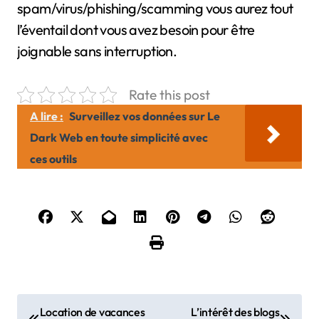
spam/virus/phishing/scamming vous aurez tout
l’éventail dont vous avez besoin pour être
joignable sans interruption.
Rate this post
A lire :
Surveillez vos données sur Le
Dark Web en toute simplicité avec
ces outils
N
Location de vacances
L’intérêt des blogs