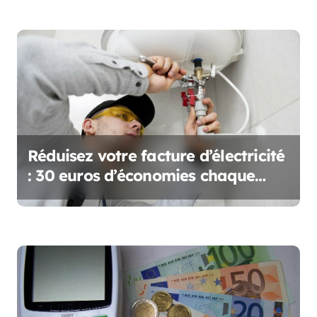
r
t
i
c
l
e
Réduisez votre facture d’électricité
: 30 euros d’économies chaque
mois avec cette astuce utile des
plombiers !