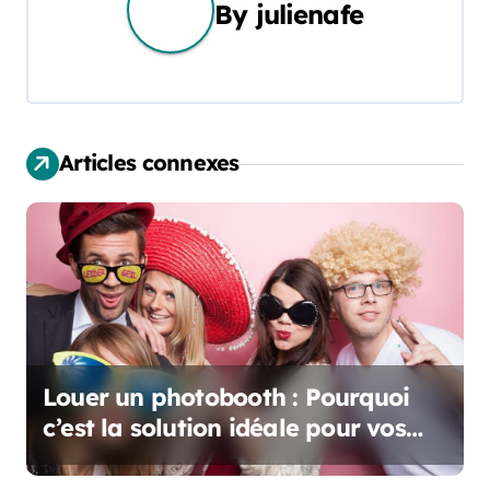
By
julienafe
a
t
i
Articles connexes
o
n
d
e
l
’
Louer un photobooth : Pourquoi
c’est la solution idéale pour vos
a
événements