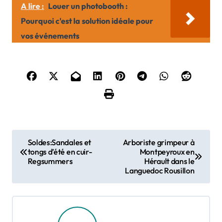
A lire :
Louer un photobooth :
Pourquoi c'est la solution idéale pour
vos événements
N
Soldes:Sandales et
Arboriste grimpeur à
tongs d’été en cuir-
Montpeyroux en
a
Regsummers
Hérault dans le
Languedoc Rousillon
v
i
g