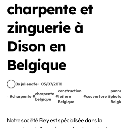
charpente et
zinguerie à
Dison en
Belgique
By julienafe
05/07/2010
construction
panneau
charpente
#
charpente
#
#
toiture
#
couverture
#
photovol
belgique
Belgique
Belgique
Notre société Bley est spécialisée dans la