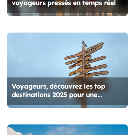
’
voyageurs pressés en temps réel
a
r
t
i
c
l
e
Voyageurs, découvrez les top
destinations 2025 pour une
aventure inoubliable