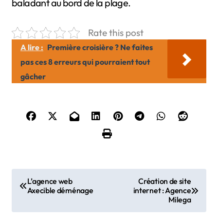
baladant au bord de la plage.
Rate this post
A lire :
Première croisière ? Ne faites
pas ces 8 erreurs qui pourraient tout
gâcher
N
L’agence web
Création de site
Axecible déménage
internet : Agence
a
Milega