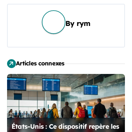
v
i
g
By
rym
a
t
i
Articles connexes
o
n
d
e
l
États-Unis : Ce dispositif repère les