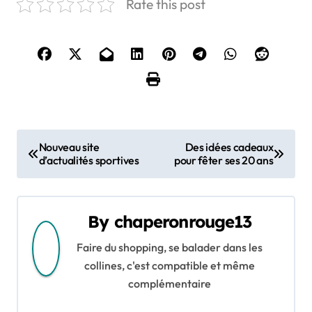
Rate this post
N
Nouveau site
Des idées cadeaux
d’actualités sportives
pour fêter ses 20 ans
a
v
By
chaperonrouge13
i
Faire du shopping, se balader dans les
g
collines, c'est compatible et même
a
complémentaire