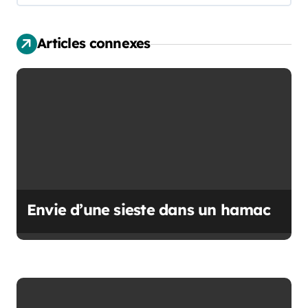
t
i
Articles connexes
o
n
d
e
l
’
Envie d’une sieste dans un hamac
a
r
t