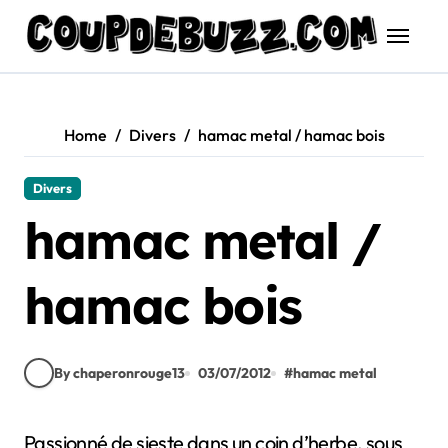
Skip
to
content
Home
Divers
hamac metal / hamac bois
Divers
hamac metal /
hamac bois
By chaperonrouge13
03/07/2012
#
hamac metal
Passionné de sieste dans un coin d’herbe, sous