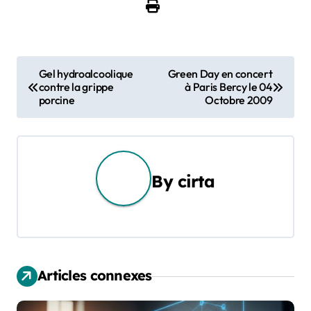
N
Gel hydroalcoolique
Green Day en concert
contre la grippe
à Paris Bercy le 04
a
porcine
Octobre 2009
v
i
g
By
cirta
a
t
i
Articles connexes
o