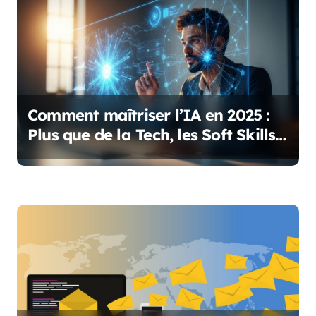
n
d
e
l
Comment maîtriser l’IA en 2025 :
’
Plus que de la Tech, les Soft Skills
Indispensables
a
r
t
i
c
l