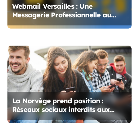
e
Webmail Versailles : Une
Messagerie Professionnelle au
Service des Enseignants et du
Personnel
La Norvège prend position :
Réseaux sociaux interdits aux
moins de 15 ans