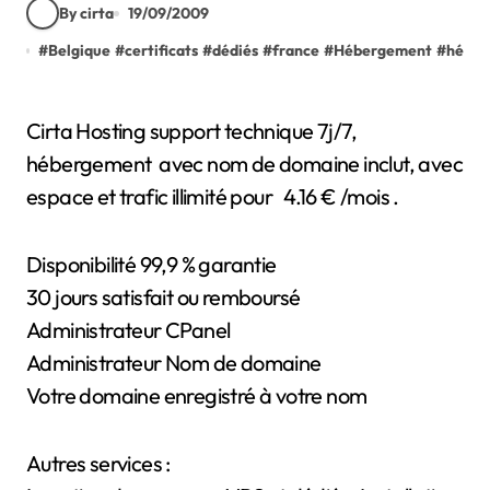
By cirta
19/09/2009
#
Belgique
#
certificats
#
dédiés
#
france
#
Hébergement
#
héber
Cirta Hosting support technique 7j/7,
hébergement avec nom de domaine inclut, avec
espace et trafic illimité pour 4.16 € /mois .
Disponibilité 99,9 % garantie
30 jours satisfait ou remboursé
Administrateur CPanel
Administrateur Nom de domaine
Votre domaine enregistré à votre nom
Autres services :