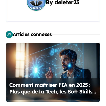
g
By
deleter23
a
t
i
Articles connexes
o
n
d
e
l
Comment maîtriser l’IA en 2025 :
’
Plus que de la Tech, les Soft Skills
Indispensables
a