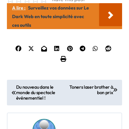
A lire :
Surveillez vos données sur Le
Dark Web en toute simplicité avec
ces outils
N
Du nouveau dans le
Toners laser brother à
monde du spectacle
bon prix
a
événementiel !
v
i