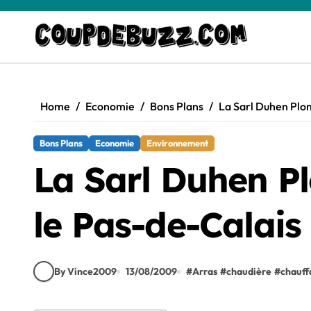
Skip
to
content
Home
Economie
Bons Plans
La Sarl Duhen Plom
Bons Plans
Economie
Environnement
La Sarl Duhen Pl
le Pas-de-Calais
By Vince2009
13/08/2009
#
Arras
#
chaudière
#
chauff