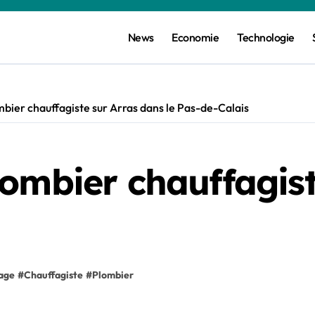
News
Economie
Technologie
bier chauffagiste sur Arras dans le Pas-de-Calais
ombier chauffagist
age
#
Chauffagiste
#
Plombier