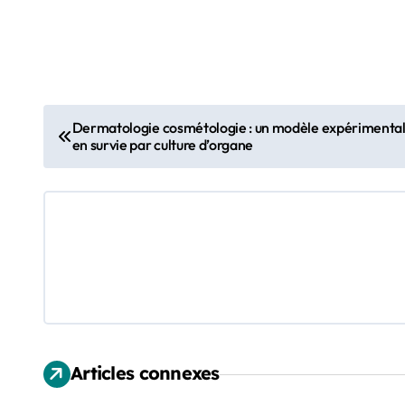
N
Dermatologie cosmétologie : un modèle expérimenta
en survie par culture d’organe
a
v
i
g
a
t
Articles connexes
i