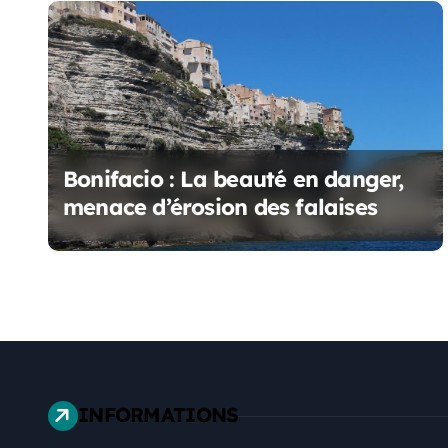
o
n
d
e
l
Bonifacio : La beauté en danger,
menace d’érosion des falaises
’
a
r
t
i
INFORMATIONS
c