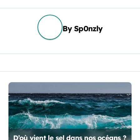
By
Sp0nzly
D’où vient le sel dans nos océans ?