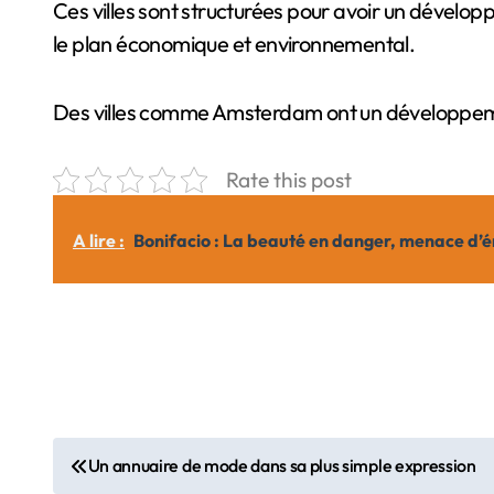
Ces villes sont structurées pour avoir un développ
le plan économique et environnemental.
Des villes comme Amsterdam ont un développement 
Rate this post
A lire :
Bonifacio : La beauté en danger, menace d’ér
N
Un annuaire de mode dans sa plus simple expression