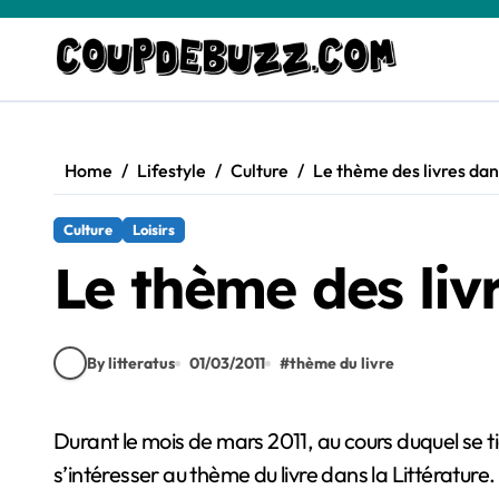
Skip
to
content
Home
Lifestyle
Culture
Le thème des livres dans
Culture
Loisirs
Le thème des livr
By litteratus
01/03/2011
#
thème du livre
Durant le mois de mars 2011, au cours duquel se tient le salon du livre à Paris, évènement incontournable de la saison, la Gazette Littéraire entreprend de
s’intéresser au thème du livre dans la Littérature.