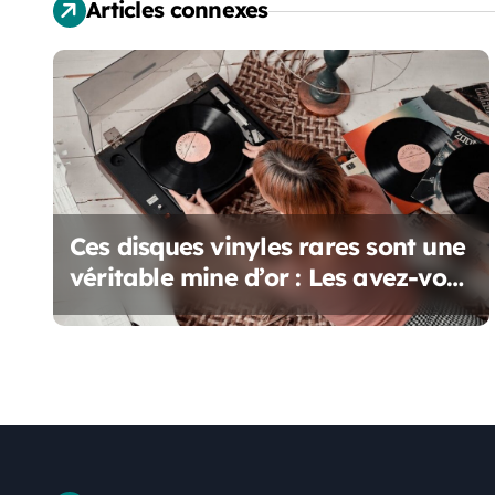
Articles connexes
i
o
n
d
e
Ces disques vinyles rares sont une
l
véritable mine d’or : Les avez-vous
’
?
a
r
t
i