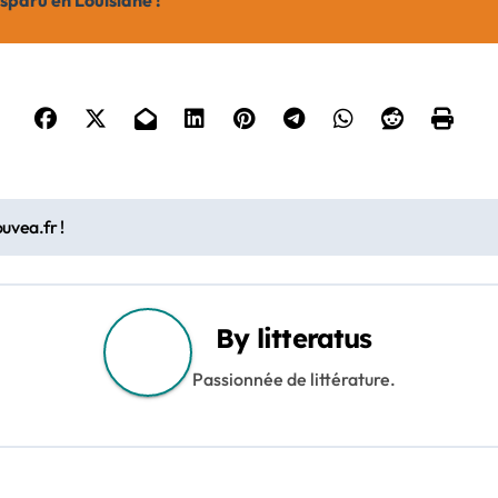
sparu en Louisiane !
uvea.fr !
By
litteratus
Passionnée de littérature.