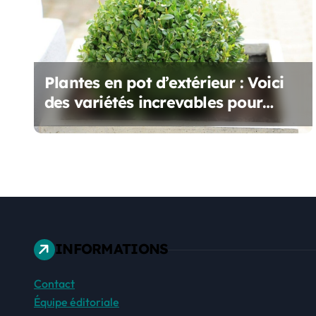
n
d
e
Plantes en pot d’extérieur : Voici
l
des variétés increvables pour
’
toutes les saisons
a
r
t
i
INFORMATIONS
c
Contact
l
Équipe éditoriale