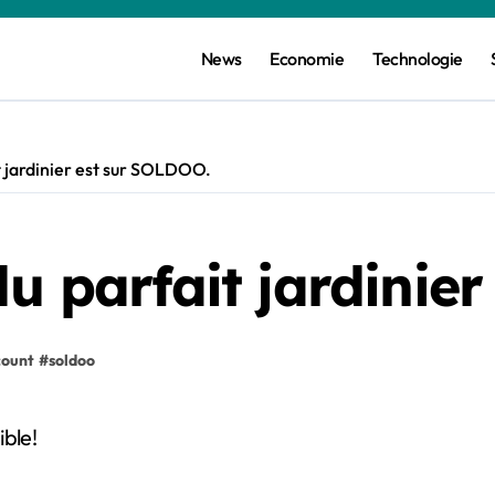
News
Economie
Technologie
t jardinier est sur SOLDOO.
du parfait jardinie
count
#
soldoo
ible!