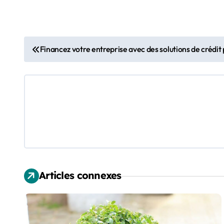
N
Financez votre entreprise avec des solutions de crédit
a
v
i
g
a
t
Articles connexes
i
o