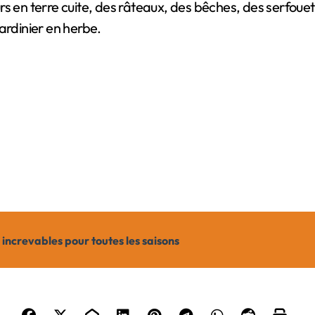
s en terre cuite, des râteaux, des bêches, des serfouett
ardinier en herbe.
s increvables pour toutes les saisons