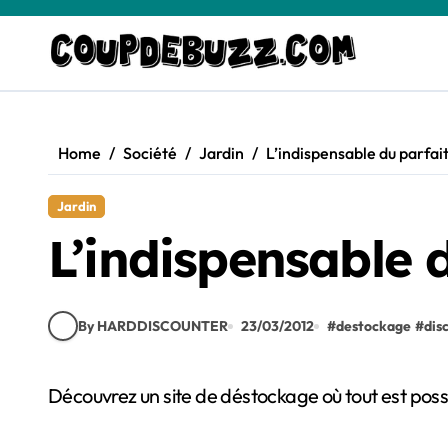
Skip
to
content
Home
Société
Jardin
L’indispensable du parfai
Jardin
L’indispensable 
By HARDDISCOUNTER
23/03/2012
#
destockage
#
dis
Découvrez un site de déstockage où tout est poss