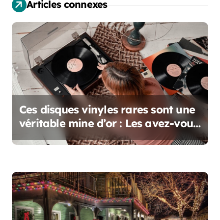
Articles connexes
o
n
d
e
l
’
Ces disques vinyles rares sont une
véritable mine d’or : Les avez-vous
a
?
r
t
i
c