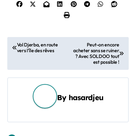
N
Vol Djerba, en route
Peut-on encore
vers l’île des rêves
acheter sans se ruiner
a
? Avec SOLDOO tout
est possible !
v
i
g
By
hasardjeu
a
t
i