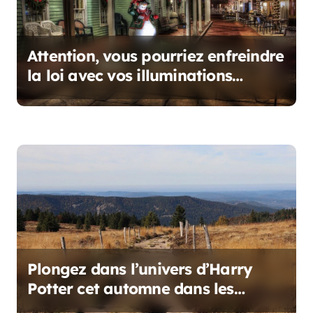
l
e
Attention, vous pourriez enfreindre
la loi avec vos illuminations
d’Halloween et Noël !
Plongez dans l’univers d’Harry
Potter cet automne dans les
Vosges !