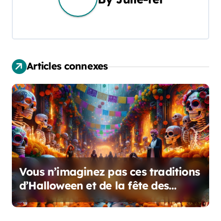
a
t
i
Articles connexes
o
n
d
e
l
’
Vous n’imaginez pas ces traditions
d’Halloween et de la fête des
a
morts qui frappent le monde !
r