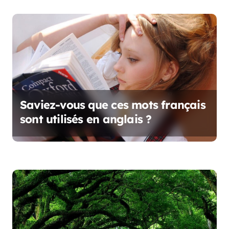
t
i
c
l
e
Saviez-vous que ces mots français
sont utilisés en anglais ?