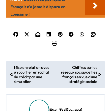
Français n'a jamais disparu en
Louisiane !
N
Mise en relation avec
Chiffres sur les
un courtier en rachat
réseaux sociaux et les
a
de crédit par une
français en vue d’une
simulation
stratégie sociale
v
i
g
By
Julie-ref