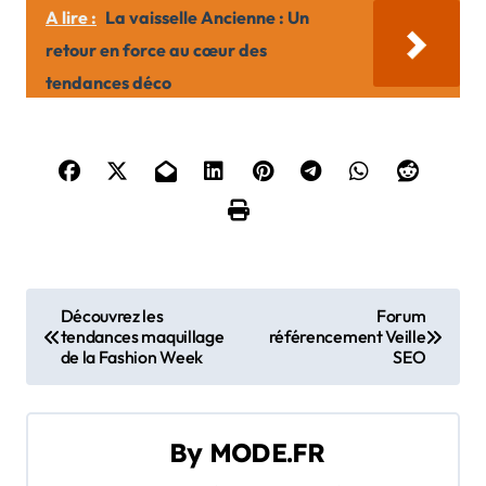
A lire :
La vaisselle Ancienne : Un
retour en force au cœur des
tendances déco
N
Découvrez les
Forum
tendances maquillage
référencement Veille
a
de la Fashion Week
SEO
v
i
By
MODE.FR