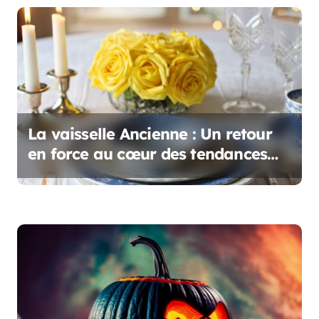
r
t
i
c
l
La vaisselle Ancienne : Un retour
e
en force au cœur des tendances
déco