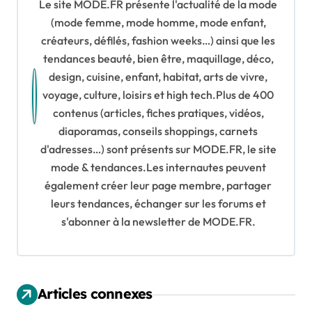
g
Le site MODE.FR présente l'actualité de la mode
a
(mode femme, mode homme, mode enfant,
créateurs, défilés, fashion weeks…) ainsi que les
t
tendances beauté, bien être, maquillage, déco,
design, cuisine, enfant, habitat, arts de vivre,
i
voyage, culture, loisirs et high tech.Plus de 400
o
contenus (articles, fiches pratiques, vidéos,
diaporamas, conseils shoppings, carnets
n
d'adresses…) sont présents sur MODE.FR, le site
d
mode & tendances.Les internautes peuvent
également créer leur page membre, partager
e
leurs tendances, échanger sur les forums et
s'abonner à la newsletter de MODE.FR.
l
’
a
Articles connexes