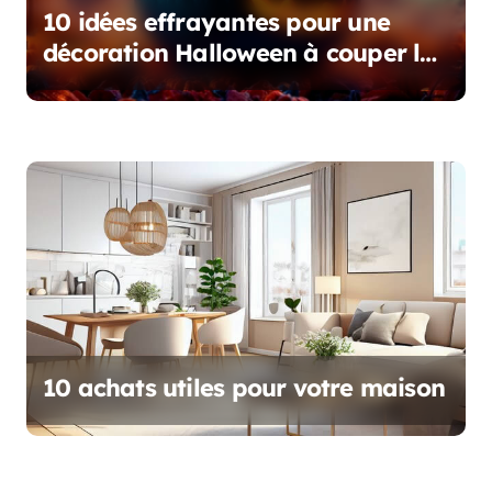
e
10 idées effrayantes pour une
décoration Halloween à couper le
souffle
10 achats utiles pour votre maison