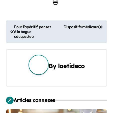
N
Pour l’apéritif, pensez
Dispositifs médicaux
à la bague
a
décapsuleur
v
i
g
By
laetideco
a
t
i
Articles connexes
o