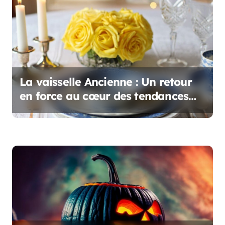
n
d
e
l
La vaisselle Ancienne : Un retour
’
en force au cœur des tendances
déco
a
r
t
i
c
l