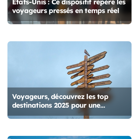
’
États-Unis : Ce dispositif repère les
voyageurs pressés en temps réel
a
r
t
i
c
l
e
Voyageurs, découvrez les top
destinations 2025 pour une
aventure inoubliable