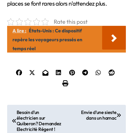
places se font rares alors n’attendez plus.
Rate this post
A lire :
États-Unis : Ce dispositif
repère les voyageurs pressés en
temps réel
N
Besoin d’un
Envie d’une sieste
électricien sur
dans un hamac
a
Quiberon? Demandez
Electricité Régent !