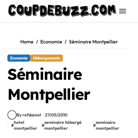
Skip
to
content
Home
Economie
Séminaire Montpellier
Economie
Hébergements
Séminaire
Montpellier
By refdaniel
27/05/2010
hotel
seminaire hébergé
seminaire
#
#
#
montpellier
montpellier
montpellier