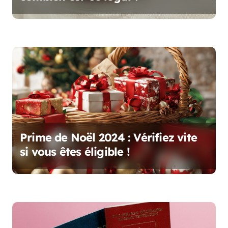
a
r
t
i
c
l
e
Prime de Noël 2024 : Vérifiez vite
si vous êtes éligible !