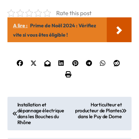
Rate this post
A lire :
Prime de Noël 2024 : Vérifiez
vite si vous êtes éligible !
N
Installation et
Horticulteur et
dépannage électrique
producteur de Plantes
a
dans les Bouches du
dans le Puy de Dome
Rhône
v