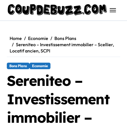
Skip
to
content
Home
Economie
Bons Plans
Sereniteo – Investissement immobilier – Scellier,
Locatif ancien, SCPI
Bons Plans
Economie
Sereniteo –
Investissement
immobilier –