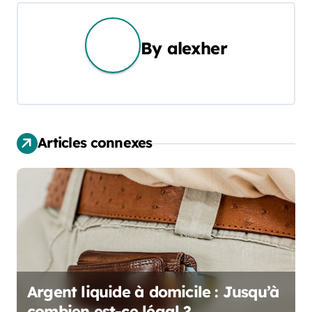
i
g
By
alexher
a
t
i
Articles connexes
o
n
d
e
l
Argent liquide à domicile : Jusqu’à
’
combien est-ce légal ?