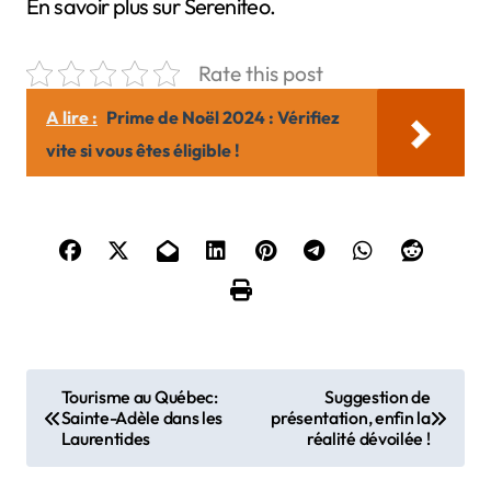
En savoir plus sur Sereniteo.
Rate this post
A lire :
Prime de Noël 2024 : Vérifiez
vite si vous êtes éligible !
N
Tourisme au Québec:
Suggestion de
Sainte-Adèle dans les
présentation, enfin la
a
Laurentides
réalité dévoilée !
v