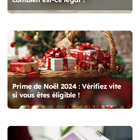
a
r
t
i
c
l
e
Prime de Noël 2024 : Vérifiez vite
si vous êtes éligible !