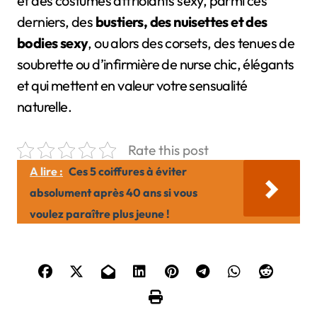
et des costumes affriolants sexy, parmi ces
derniers, des
bustiers, des nuisettes et des
bodies sexy
, ou alors des corsets, des tenues de
soubrette ou d’infirmière de nurse chic, élégants
et qui mettent en valeur votre sensualité
naturelle.
Rate this post
A lire :
Ces 5 coiffures à éviter
absolument après 40 ans si vous
voulez paraître plus jeune !