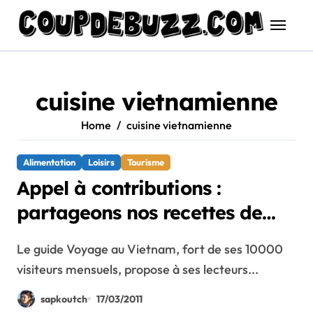
Skip
to
content
cuisine vietnamienne
Home
cuisine vietnamienne
Alimentation
Loisirs
Tourisme
Appel à contributions :
partageons nos recettes de
cuisine vietnamienne
Le guide Voyage au Vietnam, fort de ses 10000
visiteurs mensuels, propose à ses lecteurs...
sapkoutch
17/03/2011