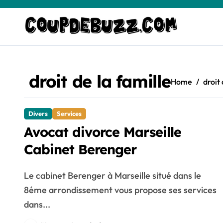
Skip
to
content
droit de la famille
Home
droit 
Divers
Services
Avocat divorce Marseille
Cabinet Berenger
Le cabinet Berenger à Marseille situé dans le
8éme arrondissement vous propose ses services
dans...