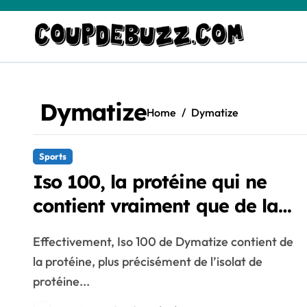
Skip
to
content
Dymatize
Home
Dymatize
Sports
Iso 100, la protéine qui ne
contient vraiment que de la
protéine !
Effectivement, Iso 100 de Dymatize contient de
la protéine, plus précisément de l’isolat de
protéine...