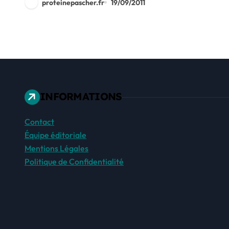
proteinepascher.fr
19/09/2011
INFORMATIONS
Contact
Équipe éditoriale
Mentions Légales
Politique de Confidentialité