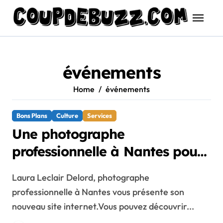
Skip
to
content
événements
Home
événements
Bons Plans
Culture
Services
Une photographe
professionnelle à Nantes pour
tous vos projets !
Laura Leclair Delord, photographe
professionnelle à Nantes vous présente son
nouveau site internet.Vous pouvez découvrir...