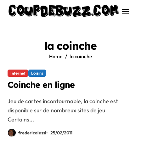
Skip
to
content
la coinche
Home
la coinche
Internet
Loisirs
Coinche en ligne
Jeu de cartes incontournable, la coinche est
disponible sur de nombreux sites de jeu.
Certains...
fredericalessi
25/02/2011