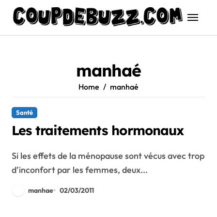
Skip
to
content
manhaé
Home
manhaé
Santé
Les traitements hormonaux
Si les effets de la ménopause sont vécus avec trop
d’inconfort par les femmes, deux...
manhae
02/03/2011