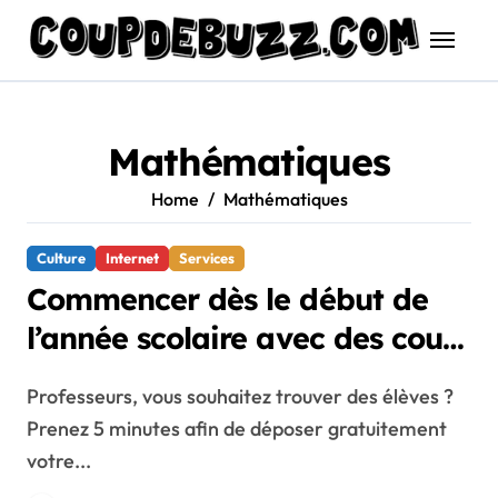
Skip
to
content
Mathématiques
Home
Mathématiques
Culture
Internet
Services
Commencer dès le début de
l’année scolaire avec des cours
particuliers !
Professeurs, vous souhaitez trouver des élèves ?
Prenez 5 minutes afin de déposer gratuitement
votre...