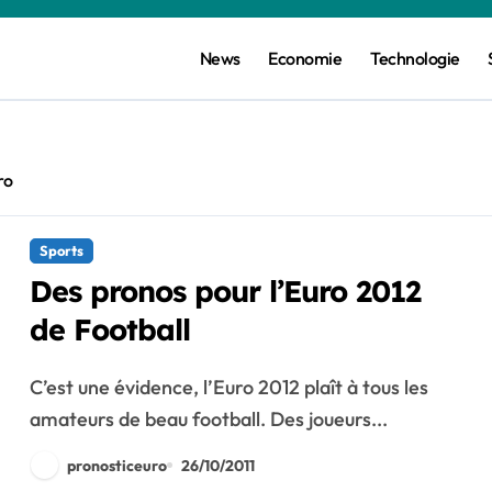
News
Economie
Technologie
ro
Sports
Des pronos pour l’Euro 2012
de Football
C’est une évidence, l’Euro 2012 plaît à tous les
amateurs de beau football. Des joueurs...
pronosticeuro
26/10/2011