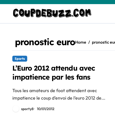
Skip
to
content
pronostic euro
Home
pronostic eu
Sports
L’Euro 2012 attendu avec
impatience par les fans
Tous les amateurs de foot attendent avec
impatience le coup d’envoi de l’euro 2012 de...
sporty8
10/01/2012