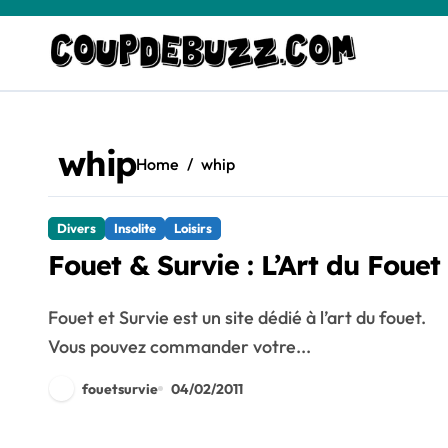
Skip
to
content
whip
Home
whip
Divers
Insolite
Loisirs
Fouet & Survie : L’Art du Fouet
Fouet et Survie est un site dédié à l’art du fouet.
Vous pouvez commander votre...
fouetsurvie
04/02/2011