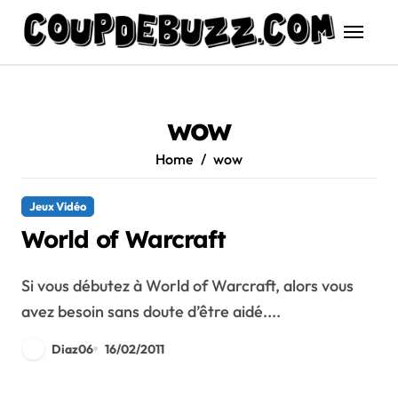
Skip
to
content
wow
Home
wow
Jeux Vidéo
World of Warcraft
Si vous débutez à World of Warcraft, alors vous
avez besoin sans doute d’être aidé....
Diaz06
16/02/2011