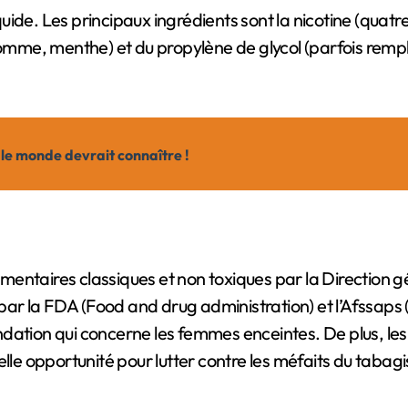
de. Les principaux ingrédients sont la nicotine (quatre 
 pomme, menthe) et du propylène de glycol (parfois remp
 le monde devrait connaître !
imentaires classiques et non toxiques par la Direction gé
s par la FDA (Food and drug administration) et l’Afssaps
dation qui concerne les femmes enceintes. De plus, le
elle opportunité pour lutter contre les méfaits du tabag