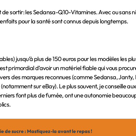
 de sortir: les Sedansa-Q10-Vitamines. Avec ou sans nic
bienfaits pour la santé sont connus depuis longtemps.
ables) jusqu’à plus de 150 euros pour les modèles les pl
 est primordial d’avoir un matériel fiable qui vous procu
 vers des marques reconnues (comme Sedansa, Janty, Ec
 (notamment sur eBay). Le plus souvent, je conseille au
erniers font plus de fumée, ont une autonomie beaucoup p
lics.
ie de sucre : Mastiquez-la avant le repas !