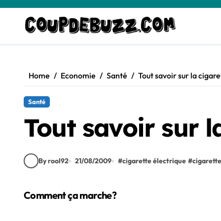
Skip
to
content
Home
Economie
Santé
Tout savoir sur la cigar
Santé
Tout savoir sur l
By rool92
21/08/2009
#
cigarette électrique
#
cigarett
Comment ça marche?