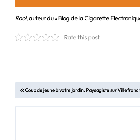
Rool
, auteur du « Blog de la Cigarette Electronique 
Rate this post
N
Coup de jeune à votre jardin. Paysagiste sur Villefranc
a
v
i
g