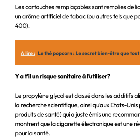
Les cartouches remplaçables sont remplies de liqui
un arôme artificiel de tabac (ou autres tels que
400).
A lire :
Le thé popcorn : Le secret bien-être que tout
Y a t’il un risque sanitaire à l’utiliser?
Le propylène glycol est classé dans les additifs al
la recherche scientifique, ainsi qu’aux Etats-Uni
produits de santé) qui a juste émis une recomman
montrent que la cigarette électronique est une ré
pour la santé.