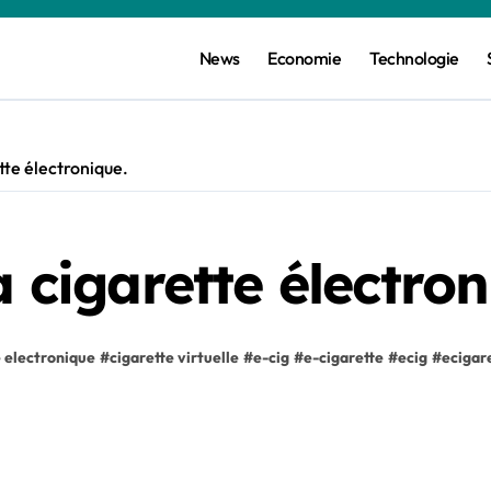
News
Economie
Technologie
ette électronique.
a cigarette électron
e electronique
#
cigarette virtuelle
#
e-cig
#
e-cigarette
#
ecig
#
ecigar