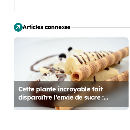
a
t
Articles connexes
i
o
n
d
e
Cette plante incroyable fait
l
disparaître l’envie de sucre :
’
Mastiquez-la avant le repas !
a