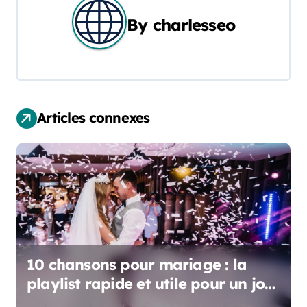
g
By
charlesseo
a
t
i
Articles connexes
o
n
d
e
l
10 chansons pour mariage : la
’
playlist rapide et utile pour un jour
inoubliable !