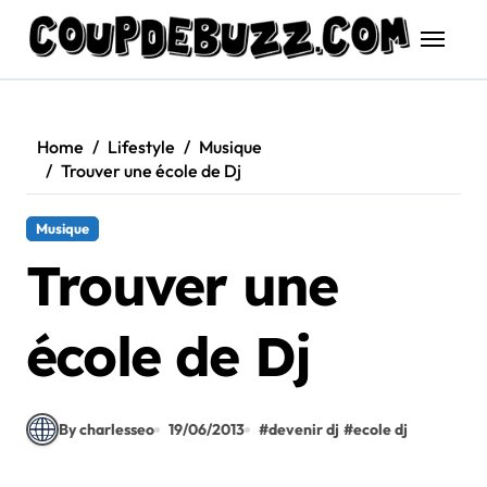
Skip
to
content
Home
Lifestyle
Musique
Trouver une école de Dj
Musique
Trouver une
école de Dj
By charlesseo
19/06/2013
#
devenir dj
#
ecole dj