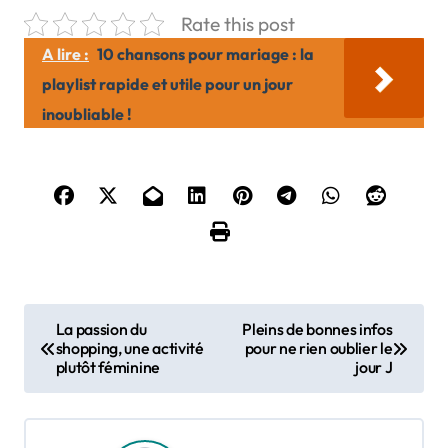
Rate this post
A lire :
10 chansons pour mariage : la
playlist rapide et utile pour un jour
inoubliable !
N
La passion du
Pleins de bonnes infos
shopping, une activité
pour ne rien oublier le
a
plutôt féminine
jour J
v
i