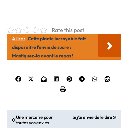
Rate this post
A lire :
Cette plante incroyable fait
disparaître l'envie de sucre :
Mastiquez-la avant le repas !
N
Une mercerie pour
Si j’ai envie de le dire
toutes vos envies…
a