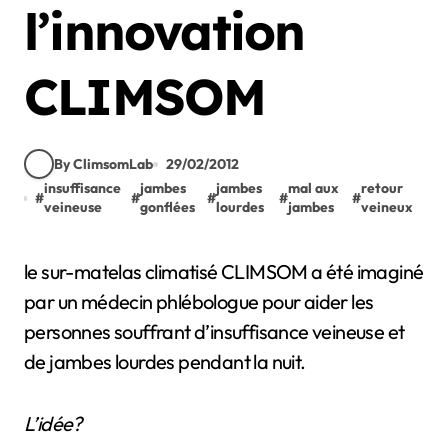
l’innovation
CLIMSOM
By ClimsomLab
29/02/2012
insuffisance
jambes
jambes
mal aux
retour
#
#
#
#
#
veineuse
gonflées
lourdes
jambes
veineux
le sur-matelas climatisé CLIMSOM a été imaginé
par un médecin phlébologue pour aider les
personnes souffrant d’insuffisance veineuse et
de jambes lourdes pendant la nuit.
L’idée?