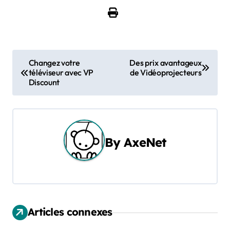
N
Changez votre
Des prix avantageux
téléviseur avec VP
de Vidéoprojecteurs
a
Discount
v
i
g
By
AxeNet
a
t
i
Articles connexes
o