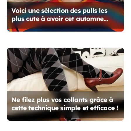
e
Voici une sélection des pulls les
plus cute à avoir cet automne
dans votre garde-robe
Ne filez plus vos collants grâce à
cette technique simple et efficace !