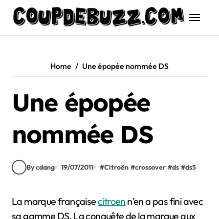
Skip
to
content
Home
Une épopée nommée DS
Une épopée
nommée DS
By cdang
19/07/2011
#
Citroën
#
crossover
#
ds
#
ds5
La marque française
citroen
n’en a pas fini avec
sa gamme DS. La conquête de la marque aux