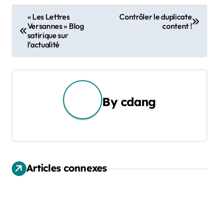
N
« Les Lettres
Contrôler le duplicate
Versannes » Blog
content !
a
satirique sur
l’actualité
v
i
g
By
cdang
a
t
i
Articles connexes
o
n
d