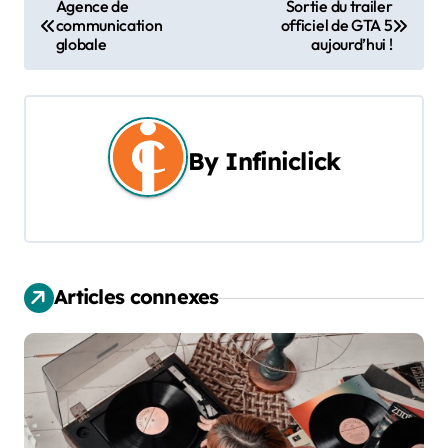
N
Agence de
Sortie du trailer
communication
officiel de GTA 5
a
globale
aujourd’hui !
v
i
g
By
Infiniclick
a
t
i
Articles connexes
o
n
d