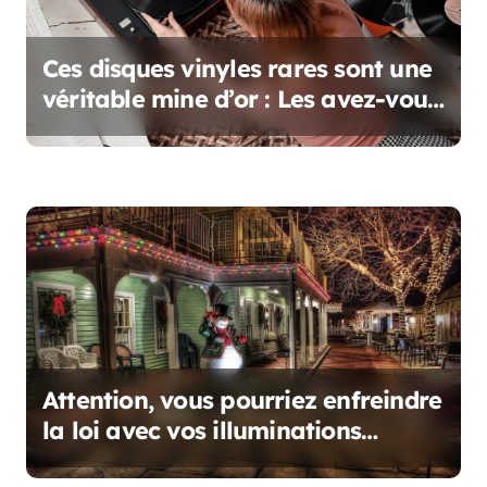
e
l
Ces disques vinyles rares sont une
’
véritable mine d’or : Les avez-vous
?
a
r
t
i
c
l
e
Attention, vous pourriez enfreindre
la loi avec vos illuminations
d’Halloween et Noël !