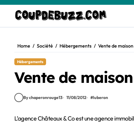
Skip
to
content
Home
Société
Hébergements
Vente de maison
Hébergements
Vente de maison
By chaperonrouge13
11/08/2012
#
luberon
L’agence Châteaux & Co est une agence immobiliè