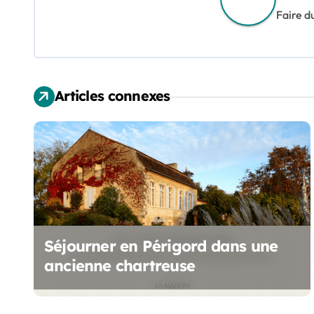
i
Faire d
g
a
t
Articles connexes
i
o
n
d
e
Séjourner en Périgord dans une
l
ancienne chartreuse
’