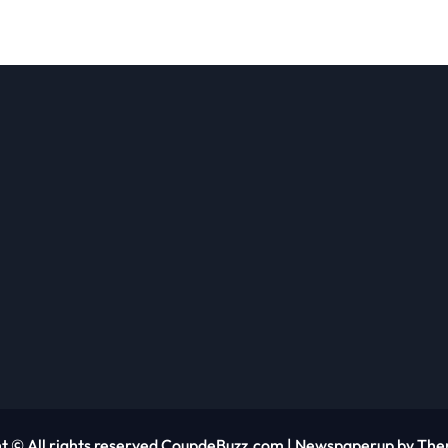
t © All rights reserved CoupdeBuzz.com
|
Newspaperup
by
The