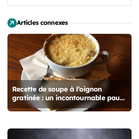
i
o
Articles connexes
n
d
e
l
’
Recette de soupe à l’oignon
a
gratinée : un incontournable pour
vos soirées automnales
r
t
i