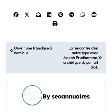
N
Ouvrir une franchise à
La rencontre d’un
domicile
autre type avec
a
Joseph Prudhomme,
archétype du parfait
v
idiot.
i
g
By
seoannuaires
a
t