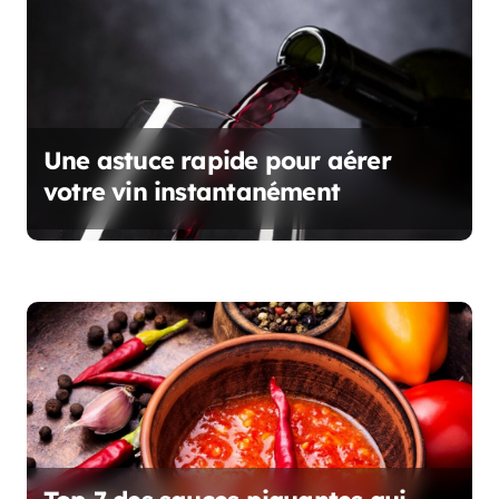
c
l
e
Une astuce rapide pour aérer
votre vin instantanément