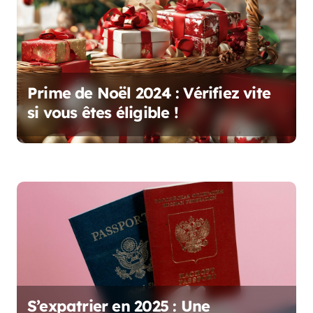
i
c
l
e
Prime de Noël 2024 : Vérifiez vite
si vous êtes éligible !
S’expatrier en 2025 : Une