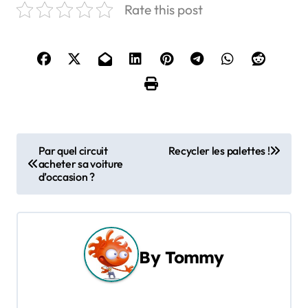
Rate this post
N
Par quel circuit
Recycler les palettes !
acheter sa voiture
a
d’occasion ?
v
i
g
By
Tommy
a