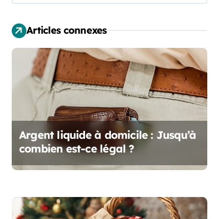
t
i
Articles connexes
o
n
d
e
l
Argent liquide à domicile : Jusqu’à
’
combien est-ce légal ?
a
r
t