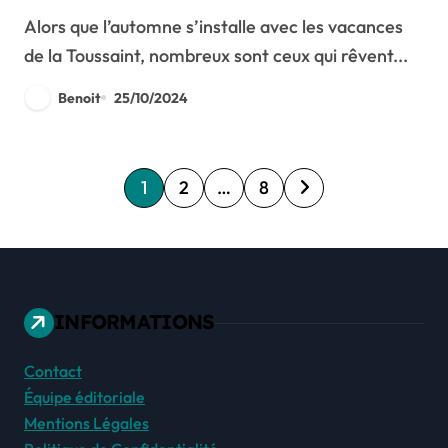
aventure inoubliable
Alors que l’automne s’installe avec les vacances
de la Toussaint, nombreux sont ceux qui rêvent...
Benoit
25/10/2024
P
1
2
…
8
a
g
i
INFORMATIONS
n
Contact
a
Équipe éditoriale
Mentions Légales
t