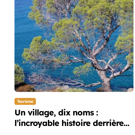
Tourisme
Un village, dix noms :
l’incroyable histoire derrière
ce coin caché de la Côte