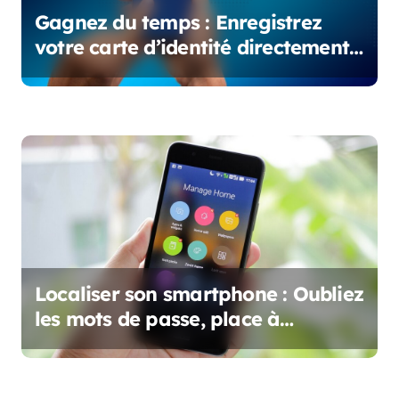
’
Gagnez du temps : Enregistrez
votre carte d’identité directement
a
sur votre téléphone !
r
t
i
c
l
e
Localiser son smartphone : Oubliez
les mots de passe, place à
l’Authentification Biométrique !