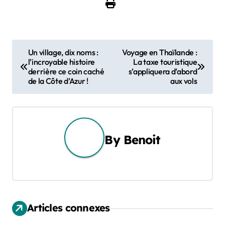
N
Un village, dix noms :
Voyage en Thaïlande :
l’incroyable histoire
La taxe touristique
a
derrière ce coin caché
s’appliquera d’abord
de la Côte d’Azur !
aux vols
v
i
g
By
Benoit
a
t
i
Articles connexes
o