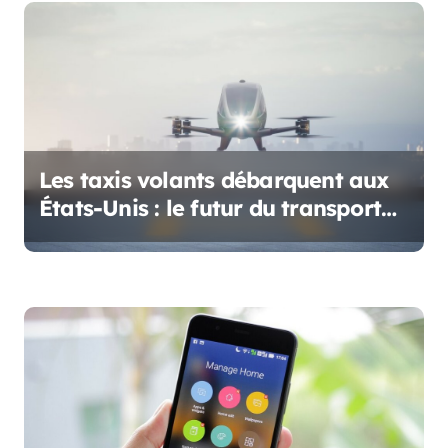
n
d
e
l
’
Les taxis volants débarquent aux
États-Unis : le futur du transport
a
est là
r
t
i
c
l