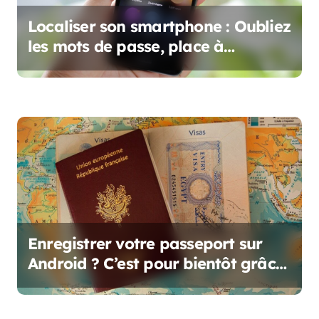
e
Localiser son smartphone : Oubliez
les mots de passe, place à
l’Authentification Biométrique !
Enregistrer votre passeport sur
Android ? C’est pour bientôt grâce
à Google