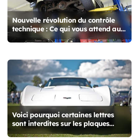
l
e
Nouvelle révolution du contrôle
technique : Ce qui vous attend au
1er Janvier 2025
Voici pourquoi certaines lettres
sont interdites sur les plaques
d’immatriculation