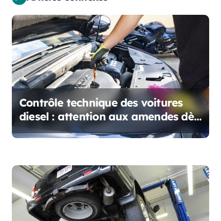
o
n
d
e
l
’
Contrôle technique des voitures
diesel : attention aux amendes dès
a
le 1er janvier 2025
r
t
i
c