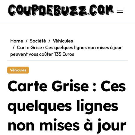
Skip
to
content
Home
Société
Véhicules
Carte Grise : Ces quelques lignes non mises à jour
peuvent vous coûter 135 Euros
Véhicules
Carte Grise : Ces
quelques lignes
non mises à jour