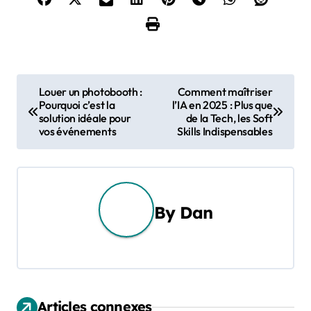
N
Louer un photobooth :
Comment maîtriser
Pourquoi c’est la
l’IA en 2025 : Plus que
a
solution idéale pour
de la Tech, les Soft
vos événements
Skills Indispensables
v
i
g
By
Dan
a
t
i
Articles connexes