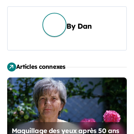
v
i
g
By
Dan
a
t
i
Articles connexes
o
n
d
e
l
Maquillage des yeux après 50 ans