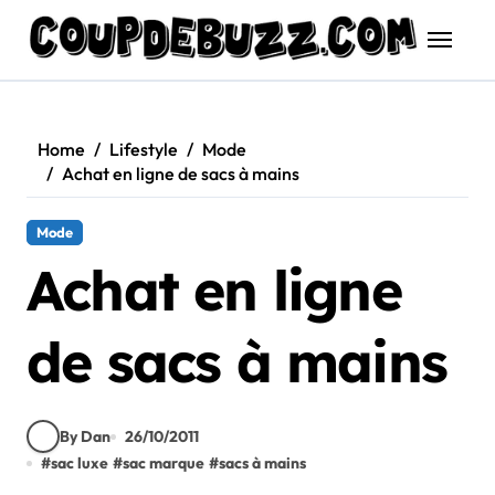
Skip
to
content
Home
Lifestyle
Mode
Achat en ligne de sacs à mains
Mode
Achat en ligne
de sacs à mains
By Dan
26/10/2011
#
sac luxe
#
sac marque
#
sacs à mains