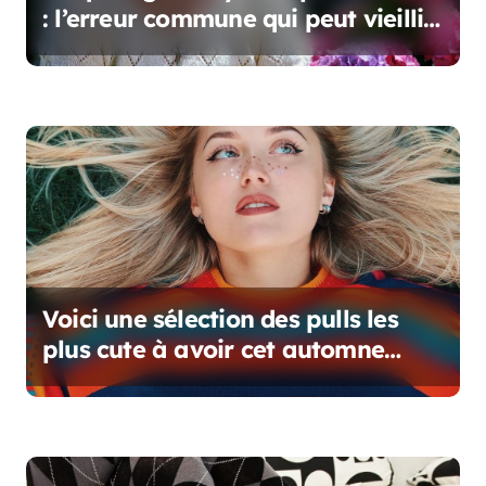
’
: l’erreur commune qui peut vieillir
votre regard
a
r
t
i
c
l
e
Voici une sélection des pulls les
plus cute à avoir cet automne
dans votre garde-robe