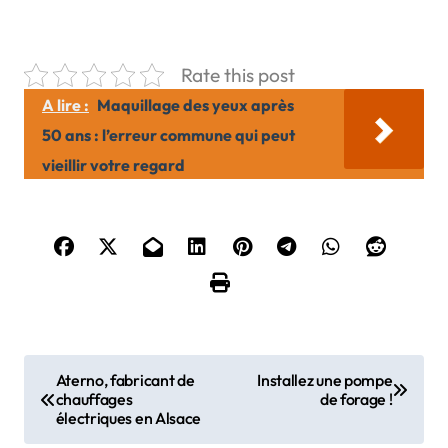
Rate this post
A lire :
Maquillage des yeux après
50 ans : l’erreur commune qui peut
vieillir votre regard
N
Aterno, fabricant de
Installez une pompe
chauffages
de forage !
a
électriques en Alsace